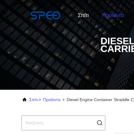
Σπίτι
Προϊόντα
DIESE
CARRI
Σπίτι
>
Προϊόντα
>
Diesel Engine Container Straddle C