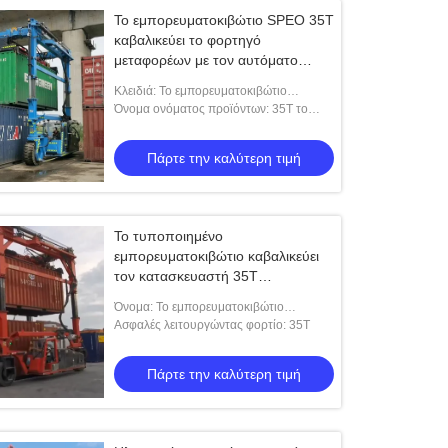
Το εμπορευματοκιβώτιο SPEO 35T
καβαλικεύει το φορτηγό
μεταφορέων με τον αυτόματο
διαστολέα
Κλειδιά: Το εμπορευματοκιβώτιο
καβαλικεύει το μεταφορέα
Όνομα ονόματος προϊόντων: 35T το
εμπορευματοκιβώτιο καβαλικεύει το
μεταφορέα με τον αυτόματο διαστολέα
Πάρτε την καλύτερη τιμή
Το τυποποιημένο
εμπορευματοκιβώτιο καβαλικεύει
τον κατασκευαστή 35T
μεταφορέων για τον ανελκυστήρα
Όνομα: Το εμπορευματοκιβώτιο
εμπορευματοκιβωτίων 20ft 40ft
καβαλικεύει τον κατασκευαστή
Ασφαλές λειτουργώντας φορτίο: 35Τ
45ft
μεταφορέων
Πάρτε την καλύτερη τιμή