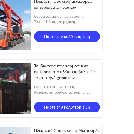
Ηλεκτρική συσκευή μεταφοράς
εμπορευματοκιβωτίων
Όνομα ονόματος προϊόντων:
Μεταφορέας 60 τόνων
Τύπος: Ηλεκτρική μηχανή
Πάρτε την καλύτερη τιμή
Το ιδιαίτερα προσαρμοσμένο
εμπορευματοκιβώτιο καβαλικεύει
το φορτηγό χειριστών
εμπορευματοκιβωτίων τιμών 40OT
Όνομα: 40OT ο χειρισμός
μεταφορέων
εμπορευματοκιβωτίων καβαλικεύει το
Ασφαλές λειτουργώντας φορτίο: 35Τ
μεταφορέα
Πάρτε την καλύτερη τιμή
Ηλεκτρικό Συσκευαστή Μεταφορέα