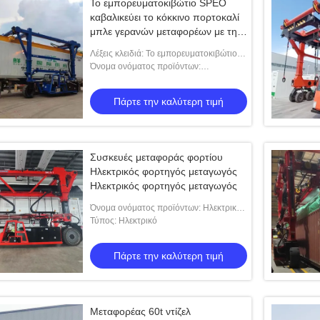
Το εμπορευματοκιβώτιο SPEO
καβαλικεύει το κόκκινο πορτοκαλί
μπλε γερανών μεταφορέων με τη
μηχανή diesel
Λέξεις κλειδιά: Το εμπορευματοκιβώτιο
καβαλικεύει το γερανό μεταφορέων
Όνομα ονόματος προϊόντων:
Καβαλικεύστε το γερανό μεταφορέων με
τη μηχανή diesel για τη χαλυβουργία
Πάρτε την καλύτερη τιμή
Συσκευές μεταφοράς φορτίου
Ηλεκτρικός φορτηγός μεταγωγός
Ηλεκτρικός φορτηγός μεταγωγός
Όνομα ονόματος προϊόντων: Ηλεκτρικός
φορητός φορτηγός 70T
Τύπος: Ηλεκτρικό
Πάρτε την καλύτερη τιμή
Μεταφορέας 60t ντίζελ