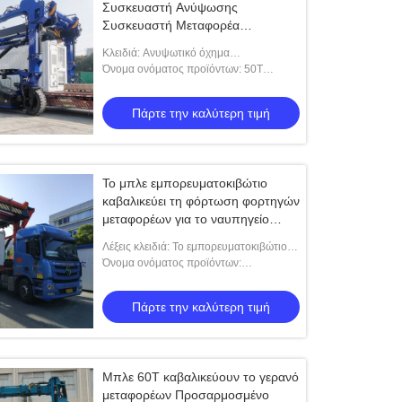
Συσκευαστή Ανύψωσης
Συσκευαστή Μεταφορέα
Συσκευαστή
Κλειδιά: Ανυψωτικό όχημα
εμπορευματοκιβωτίων
Όνομα ονόματος προϊόντων: 50T
Electric Straddle Carrier για μεγάλα
βαριά φορτία
Πάρτε την καλύτερη τιμή
Το μπλε εμπορευματοκιβώτιο
καβαλικεύει τη φόρτωση φορτηγών
μεταφορέων για το ναυπηγείο
εργοστασίων
Λέξεις κλειδιά: Το εμπορευματοκιβώτιο
καβαλικεύει το φορτηγό μεταφορέων
Όνομα ονόματος προϊόντων:
Καβαλικεύστε το φορτηγό μεταφορέων
για τη φόρτωση ναυπηγείων και
Πάρτε την καλύτερη τιμή
φορτηγών εργοστασίων
Μπλε 60T καβαλικεύουν το γερανό
μεταφορέων Προσαρμοσμένο