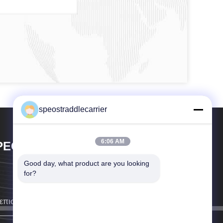
speostraddlecarrier
6:06 AM
PEO CO., LTD.
Good day, what product are you looking 
for?
επιστρέψουμε σε σας το συντομότερο δυνατό.