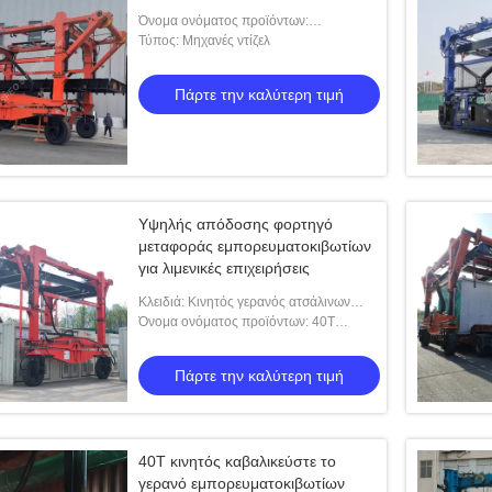
Όνομα ονόματος προϊόντων:
Μεταφορέας 60 τόνων
Τύπος: Μηχανές ντίζελ
Πάρτε την καλύτερη τιμή
Υψηλής απόδοσης φορτηγό
μεταφοράς εμπορευματοκιβωτίων
για λιμενικές επιχειρήσεις
Κλειδιά: Κινητός γερανός ατσάλινων
σκελετών
Όνομα ονόματος προϊόντων: 40T
κινητός γερανός ατσάλινων σκελετών για
την ανύψωση των μεγάλου μεγέθους
Πάρτε την καλύτερη τιμή
προϊόντων
40T κινητός καβαλικεύστε το
γερανό εμπορευματοκιβωτίων