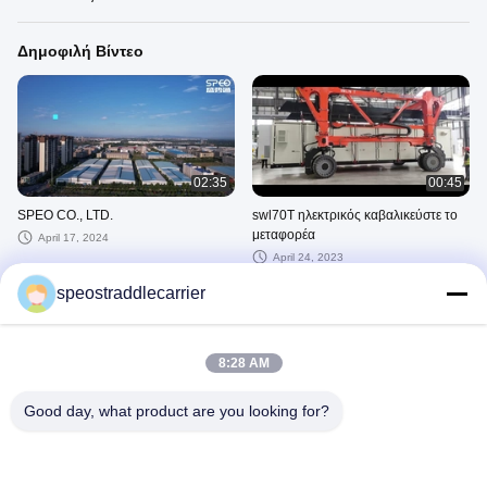
Δημοφιλή Βίντεο
02:35
00:45
SPEO CO., LTD.
swl70T ηλεκτρικός καβαλικεύστε το
μεταφορέα
April 17, 2024
April 24, 2023
speostraddlecarrier
Πρόσφατα Βίντεο
8:28 AM
Good day, what product are you looking for?
02:35
00:45
SPEO CO., LTD.
swl70T ηλεκτρικός καβαλικεύστε το