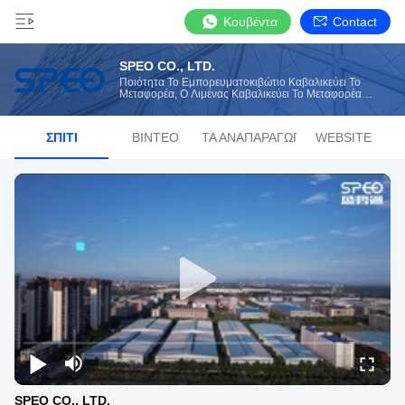
Κουβέντα
Contact
SPEO CO., LTD.
Ποιότητα Το Εμπορευματοκιβώτιο Καβαλικεύει Το
Μεταφορέα, Ο Λιμένας Καβαλικεύει Το Μεταφορέα
Κατασκευαστής Από Την Κίνα
ΣΠΊΤΙ
ΒΊΝΤΕΟ
ΛΊΣΤΑ ΑΝΑΠΑΡΑΓΩΓΉΣ
WEBSITE
SPEO CO., LTD.