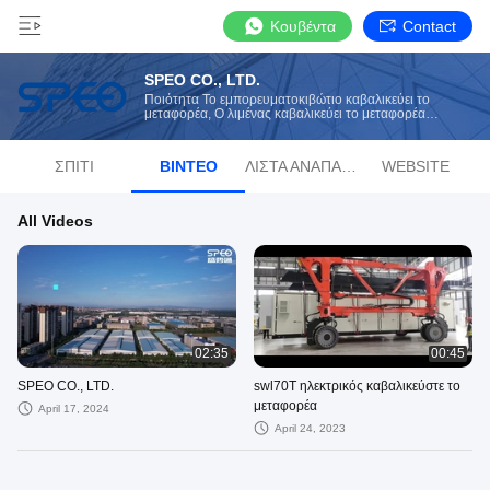
Κουβέντα
Contact
SPEO CO., LTD.
Ποιότητα Το εμπορευματοκιβώτιο καβαλικεύει το
μεταφορέα, Ο λιμένας καβαλικεύει το μεταφορέα
κατασκευαστής από την Κίνα
ΣΠΊΤΙ
ΒΊΝΤΕΟ
ΛΊΣΤΑ ΑΝΑΠΑΡΑΓΩΓΉΣ
WEBSITE
All Videos
02:35
00:45
SPEO CO., LTD.
swl70T ηλεκτρικός καβαλικεύστε το
μεταφορέα
April 17, 2024
April 24, 2023