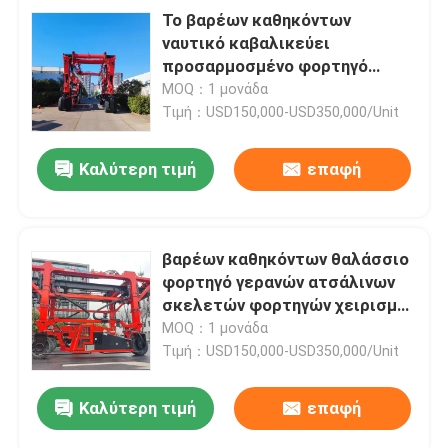
Το βαρέων καθηκόντων
ναυτικό καβαλικεύει
προσαρμοσμένο φορτηγό
ανυψωτών
MOQ：1 μονάδα
εμπορευματοκιβωτίων
Τιμή：USD150,000-USD350,000/Unit
μεταφορέων το
κατασκευαστής
Καλύτερη τιμή
επαφή
βαρέων καθηκόντων θαλάσσιο
φορτηγό γερανών ατσάλινων
σκελετών φορτηγών χειρισμού
εμπορευματοκιβωτίων 100T
MOQ：1 μονάδα
150T 200T
Τιμή：USD150,000-USD350,000/Unit
Καλύτερη τιμή
επαφή