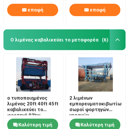
επαφή
επαφή
Ο λιμένας καβαλικεύει το μεταφορέα
(6)
Σπίτι
ο τυποποιημένος
2 λιμένων
λιμένας 20ft 40ft 45ft
εμπορευματοκιβωτίων
Προϊόντα
καβαλικεύει το
σωροί φορτηγών
φορτηγό 93kw
γερανών,
μεταφορέων με τη
τυποποιημένος
Καλύτερη τιμή
Καλύτερη τιμή
μηχανή της Cummins
ανυψωτικός
Βίντεο