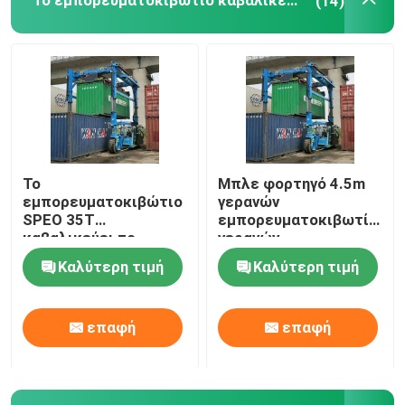
Το εμπορευματοκιβώτιο καβαλικεύει το μεταφορέα
(14)
Κινητός γερανός ατσάλινων σκελετών
καβαλικεύστε το μεταφορέα
Το
Μπλε φορτηγό 4.5m
εμπορευματοκιβώτιο
γερανών
SPEO 35T
εμπορευματοκιβωτίων
καβαλικεύει το
γερανών
φορτηγό μεταφορέων
εμπορευματοκιβωτίων
Καλύτερη τιμή
Καλύτερη τιμή
με τον αυτόματο
ύψος ανύψωσης
διαστολέα
επαφή
επαφή