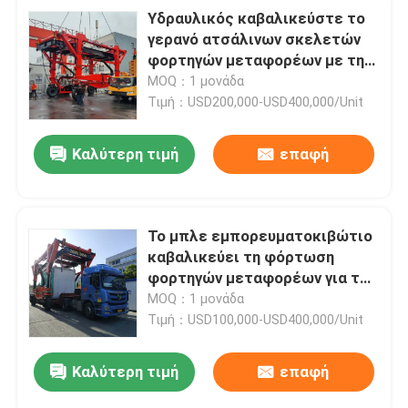
Υδραυλικός καβαλικεύστε το
γερανό ατσάλινων σκελετών
φορτηγών μεταφορέων με τη
ισχύ της μπαταρίας
MOQ：1 μονάδα
Τιμή：USD200,000-USD400,000/Unit
Καλύτερη τιμή
επαφή
Το μπλε εμπορευματοκιβώτιο
καβαλικεύει τη φόρτωση
φορτηγών μεταφορέων για το
ναυπηγείο εργοστασίων
MOQ：1 μονάδα
Τιμή：USD100,000-USD400,000/Unit
Καλύτερη τιμή
επαφή