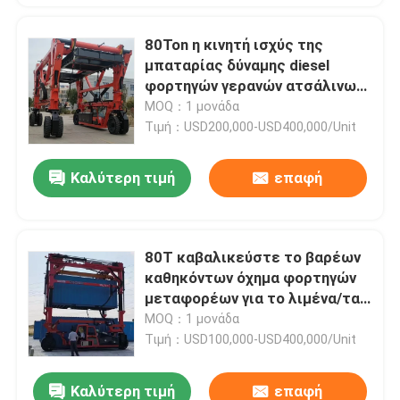
80Ton η κινητή ισχύς της
μπαταρίας δύναμης diesel
φορτηγών γερανών ατσάλινων
σκελετών καβαλικεύει τον
MOQ：1 μονάδα
κατασκευαστή μεταφορέων
Τιμή：USD200,000-USD400,000/Unit
Καλύτερη τιμή
επαφή
80T καβαλικεύστε το βαρέων
καθηκόντων όχημα φορτηγών
μεταφορέων για το λιμένα/τα
ναυπηγεία αποθεμάτων που
MOQ：1 μονάδα
ανυψώνει τα
Τιμή：USD100,000-USD400,000/Unit
εμπορευματοκιβώτια
Καλύτερη τιμή
επαφή