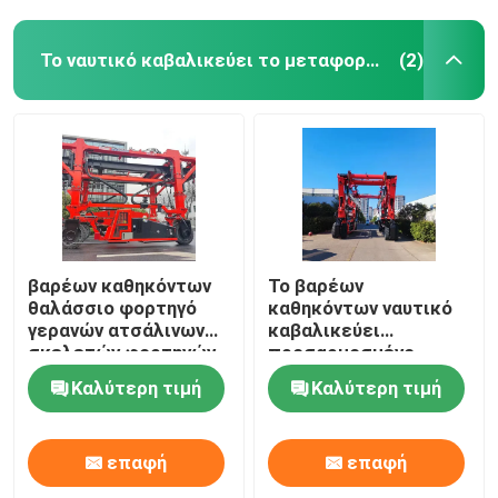
Το ναυτικό καβαλικεύει το μεταφορέα
(2)
βαρέων καθηκόντων
Το βαρέων
θαλάσσιο φορτηγό
καθηκόντων ναυτικό
γερανών ατσάλινων
καβαλικεύει
σκελετών φορτηγών
προσαρμοσμένο
χειρισμού
φορτηγό ανυψωτών
Καλύτερη τιμή
Καλύτερη τιμή
εμπορευματοκιβωτίων
εμπορευματοκιβωτίων
100T 150T 200T
μεταφορέων το
κατασκευαστής
επαφή
επαφή