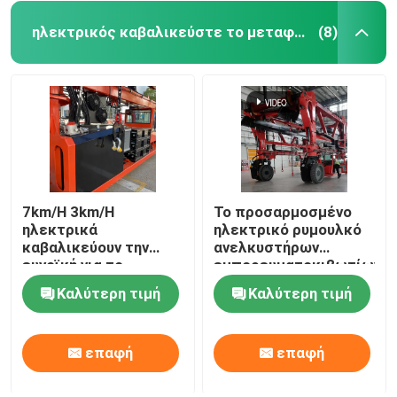
ηλεκτρικός καβαλικεύστε το μεταφορέα
(8)
7km/H 3km/H
Το προσαρμοσμένο
ηλεκτρικά
ηλεκτρικό ρυμουλκό
καβαλικεύουν την
ανελκυστήρων
ευνοϊκή για το
εμπορευματοκιβωτίων,
περιβάλλον
70T καβαλικεύει το
Καλύτερη τιμή
Καλύτερη τιμή
απαγόρευση του
γερανό μεταφορέων
καπνίσματος γερανών
50T μεταφορέων
επαφή
επαφή