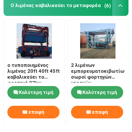
Ο λιμένας καβαλικεύει το μεταφορέα
(6)
ο τυποποιημένος
2 λιμένων
λιμένας 20ft 40ft 45ft
εμπορευματοκιβωτίων
καβαλικεύει το
σωροί φορτηγών
φορτηγό 93kw
γερανών,
μεταφορέων με τη
τυποποιημένος
Καλύτερη τιμή
Καλύτερη τιμή
μηχανή της Cummins
ανυψωτικός
εξοπλισμός
εμπορευματοκιβωτίων
επαφή
επαφή