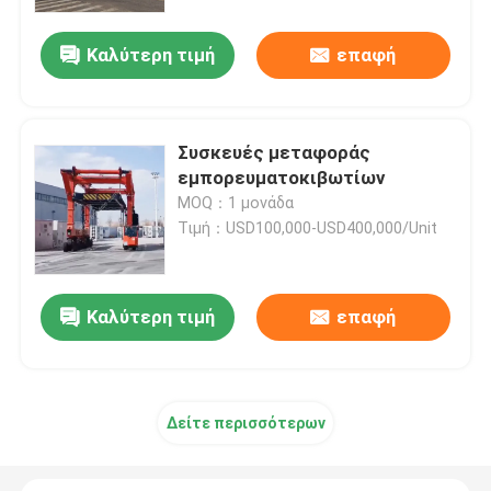
diesel
Καλύτερη τιμή
επαφή
Περίπου εμείς
Γύρος εργοστασίων
Συσκευές μεταφοράς
εμπορευματοκιβωτίων
Ποιοτικός έλεγχος
MOQ：1 μονάδα
Τιμή：USD100,000-USD400,000/Unit
μας ελάτε σε επαφή με
Καλύτερη τιμή
επαφή
Ειδήσεις
Ζητήστε ένα απόσπασμα
Δείτε περισσότερων
Το εμπορευματοκιβώτιο καβαλικεύει το μεταφορέα