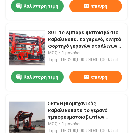
Καλύτερη τιμή
επαφή
80T το εμπορευματοκιβώτιο
καβαλικεύει το γερανό, κινητό
φορτηγό γερανών ατσάλινων
σκελετών με τη ισχύ της
MOQ：1 μονάδα
μπαταρίας δύναμης diesel
Τιμή：USD200,000-USD400,000/Unit
Καλύτερη τιμή
επαφή
Σπίτι
5km/H βιομηχανικός
καβαλικεύστε το γερανό
Προϊόντα
εμπορευματοκιβωτίων
φορτίου φορτηγών 80T
MOQ：1 μονάδα
μεταφορέων με τη δύναμη
Βίντεο
Τιμή：USD100,000-USD400,000/Unit