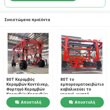
Συνιστώμενα προϊόντα
Σπίτι
80T Κεραμβός
80T το
Κεραμβών Κοντέινερ,
εμπορευματοκιβώτιο
Φορτηγό Κεραμβών
καβαλικεύει το
Προϊόντα
Κεραμβών Κεραμβών
γερανό, κινητό
Κοντέινερ Στάκερ,
φορτηγό γερανών
Αποστολή
Αποστολή
Προσαρμοσμένος
ατσάλινων σκελετών
Βίντεο
Φορέας Κεραμβών
με τη ισχύ της