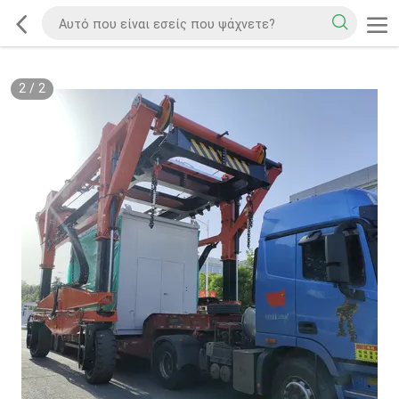
2
/
2