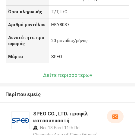
Όροι πληρωμής
T/T, L/C
Αριθμό μοντέλου
HKY8037
Δυνατότητα προ
20 μονάδες/μήνας
σφοράς
Μάρκα
SPEO
Δείτε περισσότερων
Περίπου εμείς
SPEO CO., LTD. προφίλ
κατασκευαστή
No. 18 East 11th Rd.
Changsha Area of China (Hunan)