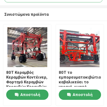
Συνιστώμενα προϊόντα
80T Κεραμβός
80T το
Σπίτι
Κεραμβών Κοντέινερ,
εμπορευματοκιβώτιο
Φορτηγό Κεραμβών
καβαλικεύει το
Κεραμβών Κεραμβών
γερανό, κινητό
Προϊόντα
Κοντέινερ Στάκερ,
φορτηγό γερανών
Αποστολή
Αποστολή
Προσαρμοσμένος
ατσάλινων σκελετών
Φορέας Κεραμβών
με τη ισχύ της
ερώτησης
ερώτησης
Βίντεο
μπαταρίας δύναμης