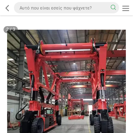
2
/
3