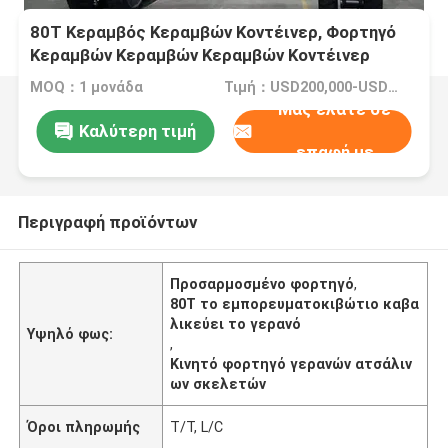
80T Κεραμβός Κεραμβών Κοντέινερ, Φορτηγό
Κεραμβών Κεραμβών Κεραμβών Κοντέινερ
Στάκερ, Προσαρμοσμένος Φορέας Κεραμβών
MOQ：1 μονάδα
Τιμή：USD200,000-USD400,000/Unit
Μας ελάτε σε
Καλύτερη τιμή
επαφή με
Περιγραφή προϊόντων
Προσαρμοσμένο φορτηγό
,
80T το εμπορευματοκιβώτιο καβα
λικεύει το γερανό
Υψηλό φως:
,
Κινητό φορτηγό γερανών ατσάλιν
ων σκελετών
Όροι πληρωμής
T/T, L/C