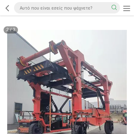
2
/
3