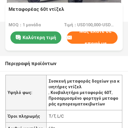
Μεταφορέας 60t ντίζελ
MOQ：1 μονάδα
Τιμή：USD100,000-USD400,000/Unit
Μας ελάτε σε
Καλύτερη τιμή
επαφή με
Περιγραφή προϊόντων
Συσκευή μεταφοράς δοχείων για κ
ινητήρες ντίζελ
Υψηλό φως:
,
Κουβαλητήρα μεταφοράς 60T
,
Προσαρμοσμένο φορτηγό μεταφο
ράς εμπορευματοκιβωτίων
Όροι πληρωμής
T/T, L/C