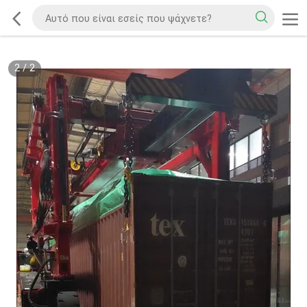
2
/
2