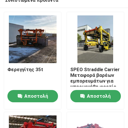
Φερεγγίτης 35t
SPEO Straddle Carrier
Μεταφορά βαρέων
εμπορευμάτων για
υπερμεγέθη φορτίο
Σπίτι
Αποστολή
Αποστολή
ερώτησης
ερώτησης
Προϊόντα
Βίντεο