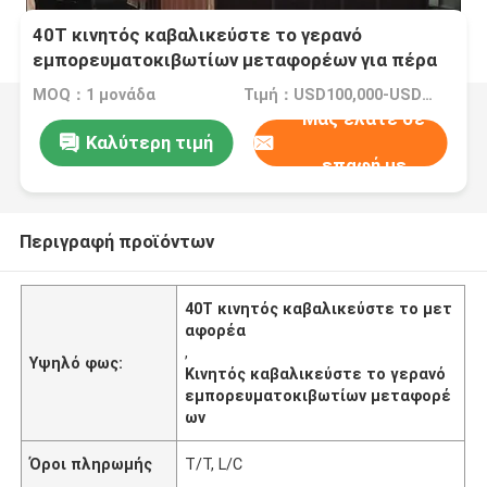
40T κινητός καβαλικεύστε το γερανό
εμπορευματοκιβωτίων μεταφορέων για πέρα
από τα εμπορευματοκιβώτια ύψους OT
MOQ：1 μονάδα
Τιμή：USD100,000-USD200,000/Unit
Μας ελάτε σε
Καλύτερη τιμή
επαφή με
Περιγραφή προϊόντων
40T κινητός καβαλικεύστε το μετ
αφορέα
,
Υψηλό φως:
Κινητός καβαλικεύστε το γερανό
εμπορευματοκιβωτίων μεταφορέ
ων
Όροι πληρωμής
T/T, L/C