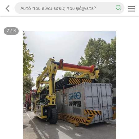
2
/
3