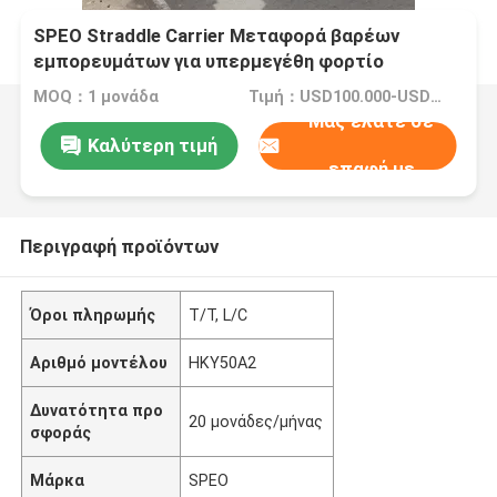
SPEO Straddle Carrier Μεταφορά βαρέων
εμπορευμάτων για υπερμεγέθη φορτίο
MOQ：1 μονάδα
Τιμή：USD100.000-USD400.000/Unit
Μας ελάτε σε
Καλύτερη τιμή
επαφή με
Περιγραφή προϊόντων
Όροι πληρωμής
T/T, L/C
Αριθμό μοντέλου
HKY50A2
Δυνατότητα προ
20 μονάδες/μήνας
σφοράς
Μάρκα
SPEO