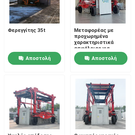
Φερεγγίτης 35t
Μεταφορέας με
προχωρημένα
χαρακτηριστικά
ασφάλειας για
ντίζελ/ηλεκτρικά
Αποστολή
Αποστολή
εμπορευματοκιβώτια
ερώτησης
ερώτησης
Σπίτι
Προϊόντα
Βίντεο