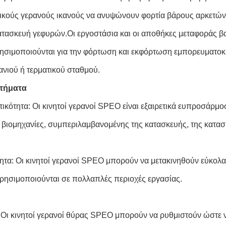
ικούς γερανούς ικανούς να ανυψώνουν φορτία βάρους αρκετών
κατασκευή γεφυρών.Οι εργοστάσια και οι αποθήκες μεταφοράς βα
ησιμοποιούνται για την φόρτωση και εκφόρτωση εμπορευματοκι
ανιού ή τερματικού σταθμού.
τήματα
ικότητα: Οι κινητοί γερανοί SPEO είναι εξαιρετικά ευπροσάρμ
 βιομηχανίες, συμπεριλαμβανομένης της κατασκευής, της κατασκ
τητα: Οι κινητοί γερανοί SPEO μπορούν να μετακινηθούν εύκολα
χρησιμοποιούνται σε πολλαπλές περιοχές εργασίας.
: Οι κινητοί γερανοί θύρας SPEO μπορούν να ρυθμιστούν ώστε ν