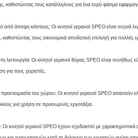
, καθιστώντας τους κατάλληλους για ένα ευρύ φάσμα εφαρμο
κό από άποψη κόστους: Οι κινητοί γερανοί SPEO είναι συχνά λ
, καθιστώντας τους οικονομικά αποδοτική επιλογή για πολλές 
τη λειτουργία: Οι κινητοί γερανοί θύρας SPEO είναι συνήθως εύ
η για τους χειριστές.
 προετοιμασία του χώρου: Οι κινητοί γερανοί SPEO απαιτούν ε
νικούς για χρήση σε προσωρινές εργοτάξια.
: Οι κινητοί γερανοί SPEO έχουν σχεδιαστεί με χαρακτηριστικ
ων και τραυματισμών κατά τη διάρκεια των εργασιών ανύψωση