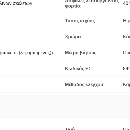
Ασφαλές λειτουργώντας
άλινων σκελετών
40 
φορτίο:
Τύπος ισχύος:
Η μ
Χρώμα:
Κό
ρτώνεται (ξεφορτωμένος))
Μέτρο βάρους:
Προ
Κωδικός ΕΣ:
84
Μέθοδος ελέγχου:
Καμ
Τιμή
US