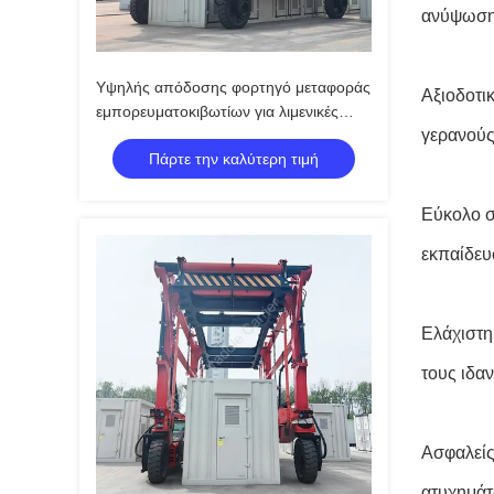
ανύψωσης
Υψηλής απόδοσης φορτηγό μεταφοράς
Αξιοδοτι
εμπορευματοκιβωτίων για λιμενικές
γερανούς
επιχειρήσεις
Πάρτε την καλύτερη τιμή
Εύκολο σ
εκπαίδευσ
Ελάχιστη
τους ιδα
Ασφαλείς
ατυχημάτ