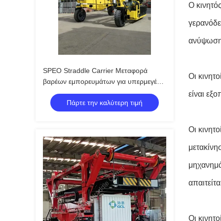
Ο κινητό
γερανόδε
ανύψωση 
SPEO Straddle Carrier Μεταφορά
Οι κινητ
βαρέων εμπορευμάτων για υπερμεγέθη
φορτίο
είναι εξ
Πάρτε την καλύτερη τιμή
Οι κινητ
μετακίνη
μηχανημά
απαιτείτα
Οι κινητ