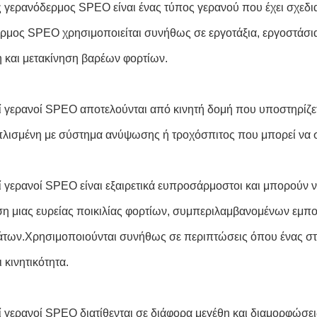
ς γερανόδερμος SPEO είναι ένας τύπος γερανού που έχει σχεδιαστ
ρμος SPEO χρησιμοποιείται συνήθως σε εργοτάξια, εργοστάσια κ
και μετακίνηση βαρέων φορτίων.
οί γερανοί SPEO αποτελούνται από κινητή δομή που υποστηρίζε
οπλισμένη με σύστημα ανύψωσης ή τροχόσπιτος που μπορεί να ση
οί γερανοί SPEO είναι εξαιρετικά ευπροσάρμοστοι και μπορούν
ση μιας ευρείας ποικιλίας φορτίων, συμπεριλαμβανομένων εμπ
των.Χρησιμοποιούνται συνήθως σε περιπτώσεις όπου ένας στα
ι κινητικότητα.
οί γερανοί SPEO διατίθενται σε διάφορα μεγέθη και διαμορφώσε