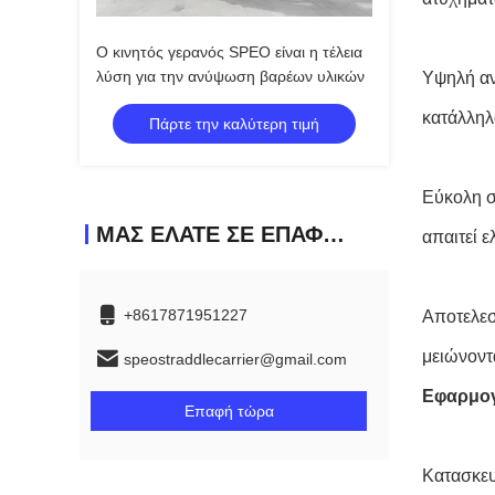
Ο κινητός γερανός SPEO είναι η τέλεια
λύση για την ανύψωση βαρέων υλικών
Υψηλή αν
κατάλληλ
Πάρτε την καλύτερη τιμή
Εύκολη σ
ΜΑΣ ΕΛΆΤΕ ΣΕ ΕΠΑΦΉ ΜΕ
απαιτεί 
+8617871951227
Αποτελεσ
μειώνοντ
speostraddlecarrier@gmail.com
Εφαρμο
Επαφή τώρα
Κατασκευ