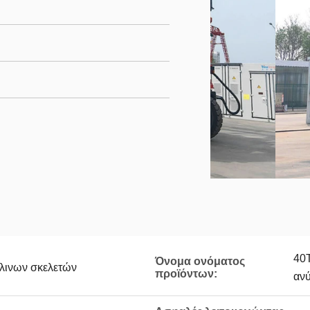
40T
Όνομα ονόματος
άλινων σκελετών
προϊόντων:
αν