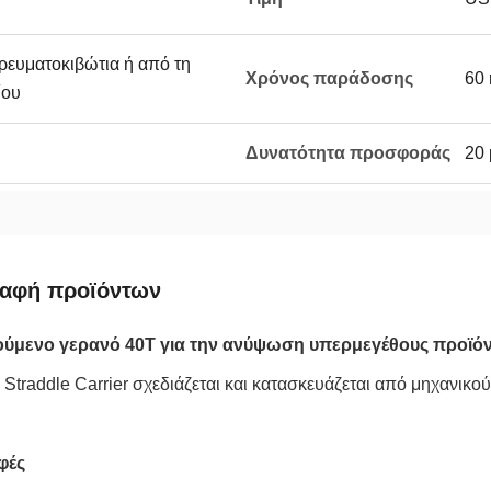
ρευματοκιβώτια ή από τη
Χρόνος παράδοσης
60 
ίου
Δυνατότητα προσφοράς
20 
ραφή προϊόντων
ούμενο γερανό 40T για την ανύψωση υπερμεγέθους προϊό
Straddle Carrier σχεδιάζεται και κατασκευάζεται από μηχανικού
φές