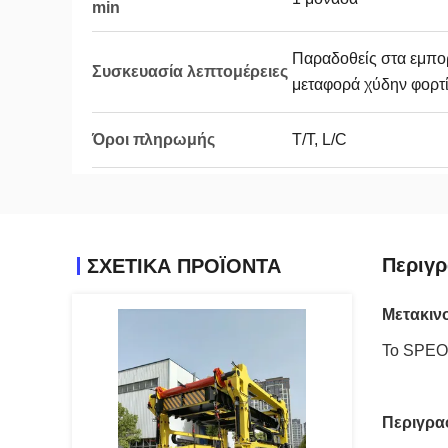
min
Παραδοθείς στα εμπο
Συσκευασία λεπτομέρειες
μεταφορά χύδην φορτ
Όροι πληρωμής
T/T, L/C
Περιγ
ΣΧΕΤΙΚΆ ΠΡΟΪΌΝΤΑ
Μετακιν
Το SPEO 
Περιγρα