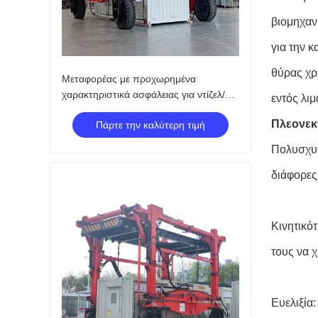
βιομηχαν
για την 
θύρας χρ
Μεταφορέας με προχωρημένα
χαρακτηριστικά ασφάλειας για ντίζελ/
εντός λιμ
ηλεκτρικά εμπορευματοκιβώτια
Πλεονεκ
Πάρτε την καλύτερη τιμή
Πολυσχυτ
διάφορες
Κινητικό
τους να 
Ευελιξία