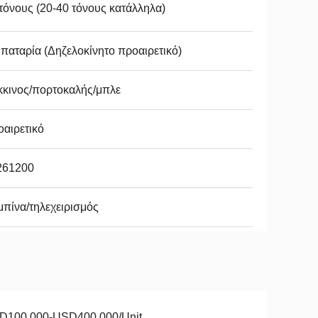
τόνους (20-40 τόνους κατάλληλα)
παταρία (Δηζελοκίνητο προαιρετικό)
κκινος/πορτοκαλής/μπλε
αιρετικό
261200
πίνα/τηλεχειρισμός
D100,000-USD400,000/Unit