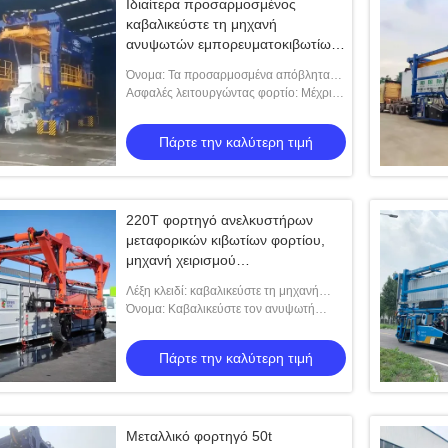
Ιδιαίτερα προσαρμοσμένος
καβαλικεύστε τη μηχανή
ανυψωτών εμπορευματοκιβωτίων
με τη μηχανή της Cummins
Όνομα: Τα προσαρμοσμένα απόβλητα
χάλυβα δομών χάλυβα καβαλικεύουν τον
Ασφαλές λειτουργώντας φορτίο: Μέχρι
ανυψωτή μεταφορέων
220T
Πάρτε την καλύτερη τιμή
220T φορτηγό ανελκυστήρων
μεταφορικών κιβωτίων φορτίου,
μηχανή χειρισμού
εμπορευματοκιβωτίων λιμένων
Λέξη κλειδί: καβαλικεύστε τη μηχανή
ανυψωτών εμπορευματοκιβωτίων
Όνομα: Καβαλικεύστε τον ανυψωτή
μεταφορέων για τα βαριά και
μακροχρόνια μεγάλου μεγέθους φορτία
Πάρτε την καλύτερη τιμή
Μεταλλικό φορτηγό 50t