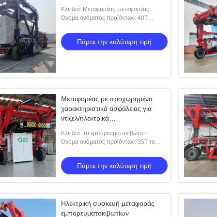
Κλειδιά: Μεταφορέας, μεταφορέας
εμπορευματοκιβωτίου, μεταφορέας
Όνομα ονόματος προϊόντων: 40T
εμπορευματοκιβωτίου, μεταφορά
βιομηχανικός καβαλικεύστε το
εμπορευματοκιβω
μεταφορέα με τον τηλεχειρισμό
Πάρτε την καλύτερη τιμή
Μεταφορέας με προχωρημένα
χαρακτηριστικά ασφάλειας για
ντίζελ/ηλεκτρικά
εμπορευματοκιβώτια
Κλειδιά: Το εμπορευματοκιβώτιο
καβαλικεύει το μεταφορέα
Όνομα ονόματος προϊόντων: 35T το
εμπορευματοκιβώτιο καβαλικεύει το
μεταφορέα με τον αυτόματο διαστολέα
Πάρτε την καλύτερη τιμή
Ηλεκτρική συσκευή μεταφοράς
εμπορευματοκιβωτίων