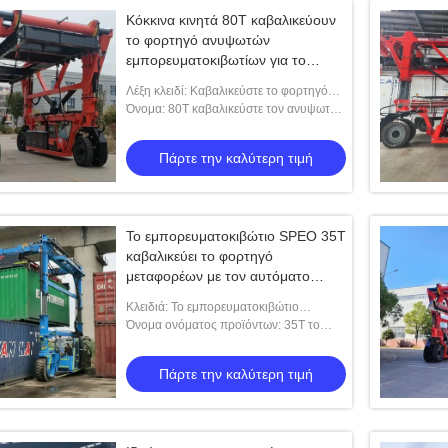
Κόκκινα κινητά 80T καβαλικεύουν
το φορτηγό ανυψωτών
εμπορευματοκιβωτίων για το
υπεργέθες φορτίο
Λέξη κλειδί: Καβαλικεύστε το φορτηγό
ανυψωτών εμπορευματοκιβωτίων
Όνομα: 80T καβαλικεύστε τον ανυψωτή
μεταφορέων για το εργοστάσιο στο
ναυπηγείο στην ανύψωση φορτηγών
Πάρτε την καλύτερη τιμή
Το εμπορευματοκιβώτιο SPEO 35T
καβαλικεύει το φορτηγό
μεταφορέων με τον αυτόματο
διαστολέα
Κλειδιά: Το εμπορευματοκιβώτιο
καβαλικεύει το μεταφορέα
Όνομα ονόματος προϊόντων: 35T το
εμπορευματοκιβώτιο καβαλικεύει το
μεταφορέα με τον αυτόματο διαστολέα
Πάρτε την καλύτερη τιμή