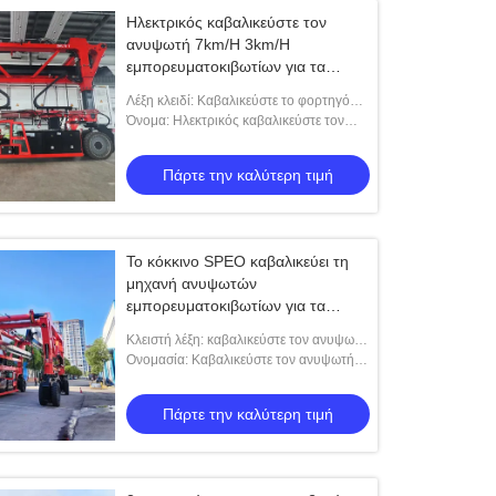
Ηλεκτρικός καβαλικεύστε τον
ανυψωτή 7km/H 3km/H
εμπορευματοκιβωτίων για τα
μεγάλου μεγέθους φορτία
Λέξη κλειδί: Καβαλικεύστε το φορτηγό
ανυψωτών εμπορευματοκιβωτίων
Όνομα: Ηλεκτρικός καβαλικεύστε τον
ανυψωτή μεταφορέων για τα μεγάλου
μεγέθους φορτία
Πάρτε την καλύτερη τιμή
Το κόκκινο SPEO καβαλικεύει τη
μηχανή ανυψωτών
εμπορευματοκιβωτίων για τα
εργοστάσια χάλυβα/το
Κλειστή λέξη: καβαλικεύστε τον ανυψωτή
προκατασκευασμένο σκυρόδεμα
μεταφορέων
Ονομασία: Καβαλικεύστε τον ανυψωτή
μεταφορέων για τα εργοστάσια χάλυβα
και προκατασκευάστε το σκυρόδεμα
Πάρτε την καλύτερη τιμή