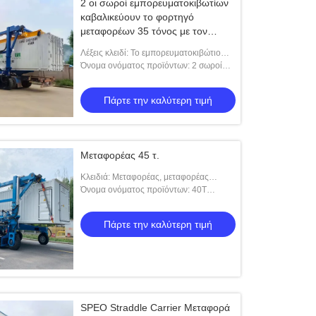
2 οι σωροί εμπορευματοκιβωτίων
καβαλικεύουν το φορτηγό
μεταφορέων 35 τόνος με τον
αυτόματο διαστολέα 20 " 40 "
Λέξεις κλειδί: Το εμπορευματοκιβώτιο
καβαλικεύει το μεταφορέα
Όνομα ονόματος προϊόντων: 2 σωροί
εμπορευματοκιβωτίων καβαλικεύουν το
μεταφορέα με τον αυτόματο διαστολέα
Πάρτε την καλύτερη τιμή
20 " 40 "
Μεταφορέας 45 τ.
Κλειδιά: Μεταφορέας, μεταφορέας
εμπορευματοκιβωτίου, μεταφορέας
Όνομα ονόματος προϊόντων: 40T
εμπορευματοκιβωτίου, μεταφορά
βιομηχανικός καβαλικεύστε το
εμπορευματοκιβω
μεταφορέα με τον τηλεχειρισμό
Πάρτε την καλύτερη τιμή
SPEO Straddle Carrier Μεταφορά