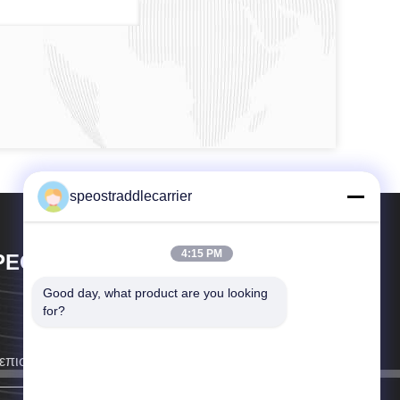
speostraddlecarrier
4:15 PM
PEO CO., LTD.
Good day, what product are you looking 
for?
επιστρέψουμε σε σας το συντομότερο δυνατό.