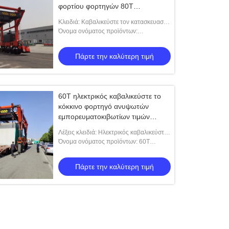
φορτίου φορτηγών 80T
μεταφορέων με τη δύναμη diesel
Κλειδιά: Καβαλικεύστε τον κατασκευαστή
φορτηγών μεταφορέων
Όνομα ονόματος προϊόντων:
Καβαλικεύστε το φορτηγό μεταφορέων
με τη δύναμη diesel για τα μεγάλου
Πάρτε την καλύτερη τιμή
μεγέθους φορτία
60T ηλεκτρικός καβαλικεύστε το
κόκκινο φορτηγό ανυψωτών
εμπορευματοκιβωτίων τιμών
μεταφορέων για τον υλικό χειρισμό
Λέξεις κλειδιά: Ηλεκτρικός καβαλικεύστε
τον κατασκευαστή μεταφορέων
Όνομα ονόματος προϊόντων: 60T
ηλεκτρικός καβαλικεύστε το μεταφορέα
για τον υλικό χειρισμό
Πάρτε την καλύτερη τιμή