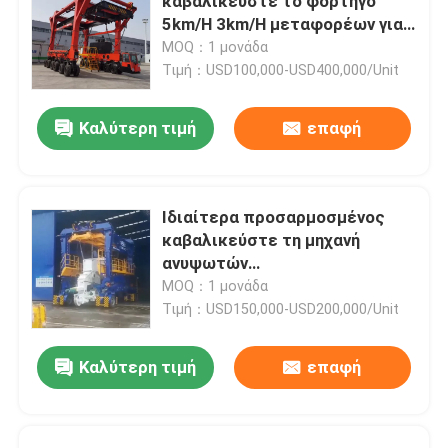
καβαλικεύστε το φορτηγό
5km/H 3km/H μεταφορέων για
το μεγάλου μεγέθους φορτίο
MOQ：1 μονάδα
Τιμή：USD100,000-USD400,000/Unit
Καλύτερη τιμή
επαφή
Ιδιαίτερα προσαρμοσμένος
καβαλικεύστε τη μηχανή
ανυψωτών
εμπορευματοκιβωτίων με τη
MOQ：1 μονάδα
μηχανή της Cummins
Τιμή：USD150,000-USD200,000/Unit
Καλύτερη τιμή
επαφή