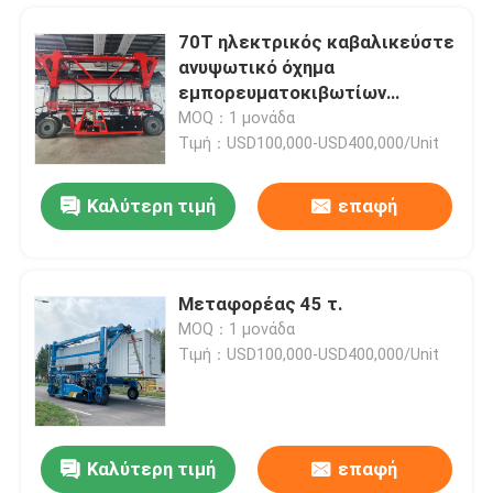
70T ηλεκτρικός καβαλικεύστε
ανυψωτικό όχημα
εμπορευματοκιβωτίων
μεταφορέων το κόκκινο για τα
MOQ：1 μονάδα
μεγάλου μεγέθους βαριά
Τιμή：USD100,000-USD400,000/Unit
φορτία
Καλύτερη τιμή
επαφή
Μεταφορέας 45 τ.
MOQ：1 μονάδα
Σπίτι
Τιμή：USD100,000-USD400,000/Unit
Προϊόντα
Καλύτερη τιμή
επαφή
Ο βαρύς ανυψωτικός κινητός γερανός ατσάλινων σκελετών 60T προκατασκεύασε το σκυρόδεμα καβαλικεύει το μεταφορέα
Βίντεο