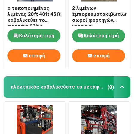
ο τυποποιημένος
2 λιμένων
λιμένας 20ft 40ft 45ft
εμπορευματοκιβωτίων
καβαλικεύει το
σωροί φορτηγών
φορτηγό 93kw
γερανών,
μεταφορέων με τη
τυποποιημένος
Καλύτερη τιμή
Καλύτερη τιμή
μηχανή της Cummins
ανυψωτικός
εξοπλισμός
εμπορευματοκιβωτίων
επαφή
επαφή
ηλεκτρικός καβαλικεύστε το μεταφορέα
(8)