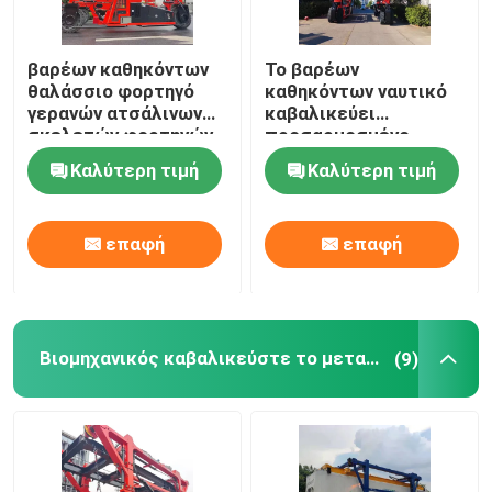
βαρέων καθηκόντων
Το βαρέων
θαλάσσιο φορτηγό
καθηκόντων ναυτικό
γερανών ατσάλινων
καβαλικεύει
σκελετών φορτηγών
προσαρμοσμένο
χειρισμού
φορτηγό ανυψωτών
Καλύτερη τιμή
Καλύτερη τιμή
εμπορευματοκιβωτίων
εμπορευματοκιβωτίων
100T 150T 200T
μεταφορέων το
κατασκευαστής
επαφή
επαφή
Βιομηχανικός καβαλικεύστε το μεταφορέα
(9)