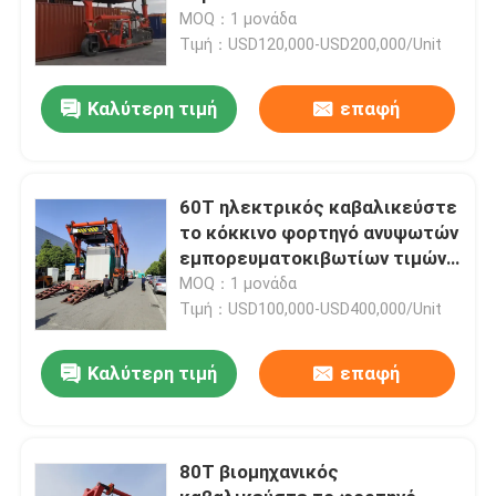
κατασκευαστή 35T
MOQ：1 μονάδα
μεταφορέων για τον
Τιμή：USD120,000-USD200,000/Unit
ανελκυστήρα
εμπορευματοκιβωτίων 20ft
Καλύτερη τιμή
επαφή
40ft 45ft
60T ηλεκτρικός καβαλικεύστε
το κόκκινο φορτηγό ανυψωτών
εμπορευματοκιβωτίων τιμών
μεταφορέων για τον υλικό
MOQ：1 μονάδα
χειρισμό
Τιμή：USD100,000-USD400,000/Unit
Καλύτερη τιμή
επαφή
80T βιομηχανικός