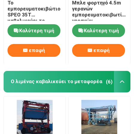
Το
Μπλε φορτηγό 4.5m
εμπορευματοκιβώτιο
γερανών
Κινητός γερανός ατσάλινων σκελετών
SPEO 35T
εμπορευματοκιβωτίων
καβαλικεύει το
γερανών
φορτηγό μεταφορέων
εμπορευματοκιβωτίων
Καλύτερη τιμή
Καλύτερη τιμή
με τον αυτόματο
ύψος ανύψωσης
καβαλικεύστε το μεταφορέα
διαστολέα
επαφή
επαφή
Ο λιμένας καβαλικεύει το μεταφορέα
(6)