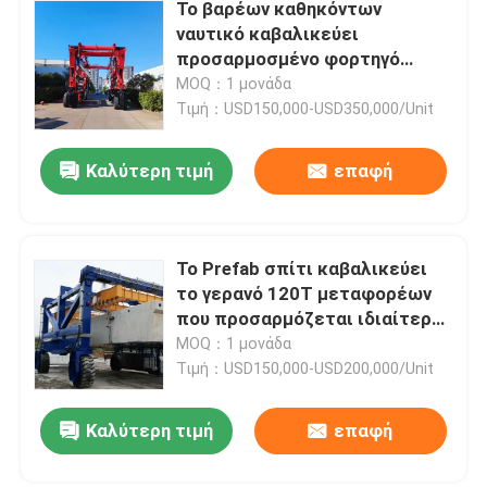
Το βαρέων καθηκόντων
ναυτικό καβαλικεύει
προσαρμοσμένο φορτηγό
ανυψωτών
MOQ：1 μονάδα
εμπορευματοκιβωτίων
Τιμή：USD150,000-USD350,000/Unit
μεταφορέων το
κατασκευαστής
Καλύτερη τιμή
επαφή
Το Prefab σπίτι καβαλικεύει
το γερανό 120T μεταφορέων
που προσαρμόζεται ιδιαίτερα
καβαλικεύει το γερανό
MOQ：1 μονάδα
εμπορευματοκιβωτίων
Τιμή：USD150,000-USD200,000/Unit
μεταφορέων
Καλύτερη τιμή
επαφή