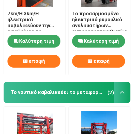
7km/H 3km/H
Το προσαρμοσμένο
ηλεκτρικά
ηλεκτρικό ρυμουλκό
καβαλικεύουν την
ανελκυστήρων
ευνοϊκή για το
εμπορευματοκιβωτίων,
περιβάλλον
70T καβαλικεύει το
Καλύτερη τιμή
Καλύτερη τιμή
απαγόρευση του
γερανό μεταφορέων
καπνίσματος γερανών
50T μεταφορέων
επαφή
επαφή
Το ναυτικό καβαλικεύει το μεταφορέα
(2)