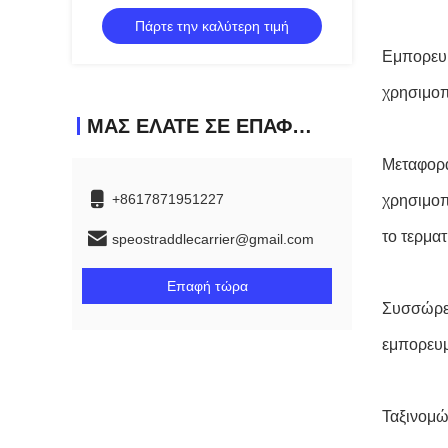
για την ανύψωση των μεγάλου
Πάρτε την καλύτερη τιμή
μεγέθους φορτίων
Εμπορευμ
χρησιμοπο
ΜΑΣ ΕΛΆΤΕ ΣΕ ΕΠΑΦΉ ΜΕ
Μεταφορά
+8617871951227
χρησιμοπ
το τερματ
speostraddlecarrier@gmail.com
Επαφή τώρα
Συσσώρευ
εμπορευμ
Ταξινομώ