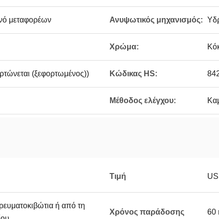
ανό μεταφορέων
Ανυψωτικός μηχανισμός:
Υδ
Χρώμα:
Κό
ρτώνεται (ξεφορτωμένος))
Κώδικας HS:
84
Μέθοδος ελέγχου:
Καμ
Τιμή
US
ρευματοκιβώτια ή από τη
Χρόνος παράδοσης
60 
ίου