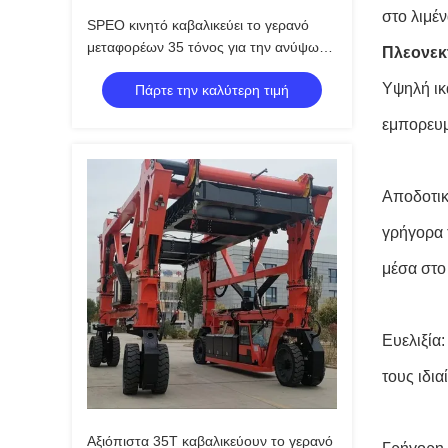
στο λιμέν
SPEO κινητό καβαλικεύει το γερανό
μεταφορέων 35 τόνος για την ανύψωση
Πλεονεκ
των μεγάλου μεγέθους φορτίων
Υψηλή ικ
Πάρτε την καλύτερη τιμή
εμπορευμ
Αποδοτικ
γρήγορα 
μέσα στο
Ευελιξία
τους ιδι
Αξιόπιστα 35T καβαλικεύουν το γερανό