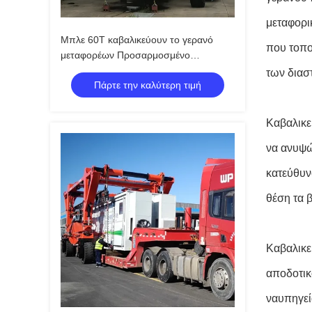
μεταφορι
Μπλε 60T καβαλικεύουν το γερανό
που τοπο
μεταφορέων Προσαρμοσμένο
ρυμουλκό ανελκυστήρων
των διασ
Πάρτε την καλύτερη τιμή
εμπορευματοκιβωτίων
Καβαλικε
να ανυψώ
κατεύθυν
θέση τα 
Καβαλικε
αποδοτικ
ναυπηγεί