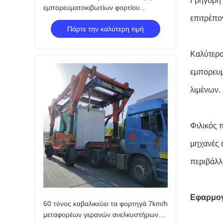
Γρήγορη 
εμπορευματοκιβωτίων φορτίου
επιτρέπο
γερανών 3km/H μεταφορέων
Πάρτε την καλύτερη τιμή
Καλύτερο
εμπορευμ
λιμένων.
Φιλικός 
μηχανές 
περιβάλλ
Εφαρμο
60 τόνος καβαλικεύει τα φορτηγά 7km/h
μεταφορέων γερανών ανελκυστήρων