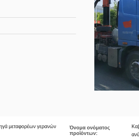
τηγά μεταφορέων γερανών
Καβ
Όνομα ονόματος
προϊόντων:
αν