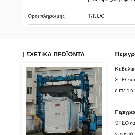
Όροι πληρωμής
T/T, L/C
Περιγ
ΣΧΕΤΙΚΆ ΠΡΟΪΌΝΤΑ
Καβαλικ
SPEO καβ
εμπειρία
Περιγρα
SPEO καβ
γερανού 