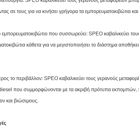
λειτουργία: SPEO καβαλικεύει τους γερανούς μεταφορέων μπορε
ντας σε τους για να κινήσει γρήγορα τα εμπορευματοκιβώτια και
 εμπορευματοκιβώτιο που συσσωρεύει: SPEO καβαλικεύει τους
ατοκιβώτια κάθετα για να μεγιστοποιήσει το διάστημα αποθήκευ
προς το περιβάλλον: SPEO καβαλικεύει τους γερανούς μεταφορέ
diesel που συμμορφώνονται με τα ακριβή πρότυπα εκπομπών, π
ον και βιώσιμους.
γές