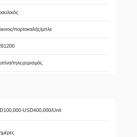
ραυλικός
κκινος/πορτοκαλής/μπλε
261200
πίνα/τηλεχειρισμός
D100,000-USD400,000/Unit
ημέρες