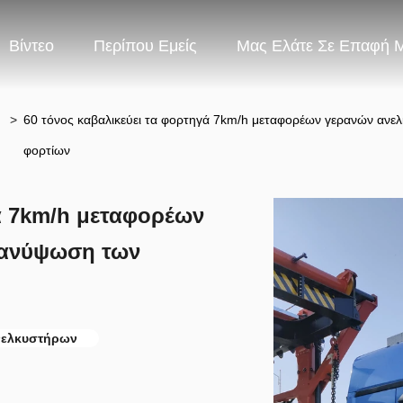
Βίντεο
Περίπου Εμείς
Μας Ελάτε Σε Επαφή 
>
60 τόνος καβαλικεύει τα φορτηγά 7km/h μεταφορέων γερανών ανε
φορτίων
γά 7km/h μεταφορέων
 ανύψωση των
νελκυστήρων