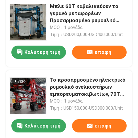
Μπλε 60T καβαλικεύουν το
γερανό μεταφορέων
Προσαρμοσμένο ρυμουλκό
ανελκυστήρων
MOQ：1 μονάδα
εμπορευματοκιβωτίων
Τιμή：USD200,000-USD400,000/Unit
Καλύτερη τιμή
επαφή
Το προσαρμοσμένο ηλεκτρικό
ρυμουλκό ανελκυστήρων
εμπορευματοκιβωτίων, 70T
καβαλικεύει το γερανό
MOQ：1 μονάδα
μεταφορέων
Τιμή：USD150,000-USD300,000/Unit
Καλύτερη τιμή
επαφή