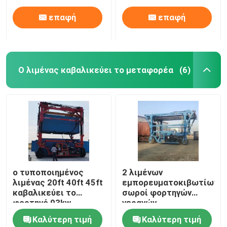
επαφή
επαφή
Ο λιμένας καβαλικεύει το μεταφορέα
(6)
Σπίτι
ο τυποποιημένος
2 λιμένων
λιμένας 20ft 40ft 45ft
εμπορευματοκιβωτίων
Προϊόντα
καβαλικεύει το
σωροί φορτηγών
φορτηγό 93kw
γερανών,
μεταφορέων με τη
τυποποιημένος
Καλύτερη τιμή
Καλύτερη τιμή
μηχανή της Cummins
ανυψωτικός
Βίντεο