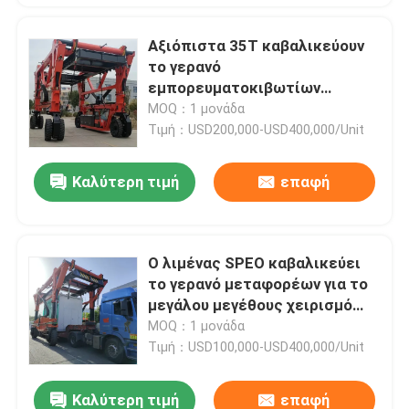
Αξιόπιστα 35T καβαλικεύουν
το γερανό
εμπορευματοκιβωτίων
φορτίου γερανών 3km/H
MOQ：1 μονάδα
μεταφορέων
Τιμή：USD200,000-USD400,000/Unit
Καλύτερη τιμή
επαφή
Ο λιμένας SPEO καβαλικεύει
το γερανό μεταφορέων για το
μεγάλου μεγέθους χειρισμό
εμπορευματοκιβωτίων
MOQ：1 μονάδα
Τιμή：USD100,000-USD400,000/Unit
Καλύτερη τιμή
επαφή