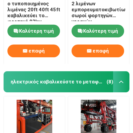
ο τυποποιημένος
2 λιμένων
λιμένας 20ft 40ft 45ft
εμπορευματοκιβωτίων
καβαλικεύει το
σωροί φορτηγών
φορτηγό 93kw
γερανών,
μεταφορέων με τη
τυποποιημένος
Καλύτερη τιμή
Καλύτερη τιμή
μηχανή της Cummins
ανυψωτικός
εξοπλισμός
εμπορευματοκιβωτίων
επαφή
επαφή
ηλεκτρικός καβαλικεύστε το μεταφορέα
(8)