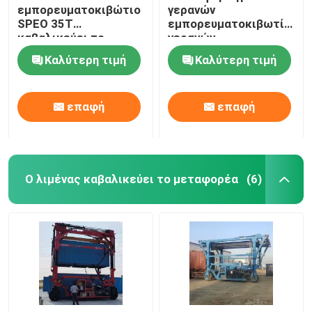
εμπορευματοκιβώτιο
γερανών
SPEO 35T
εμπορευματοκιβωτίων
καβαλικεύει το
γερανών
φορτηγό μεταφορέων
εμπορευματοκιβωτίων
Καλύτερη τιμή
Καλύτερη τιμή
με τον αυτόματο
ύψος ανύψωσης
διαστολέα
επαφή
επαφή
Ο λιμένας καβαλικεύει το μεταφορέα
(6)