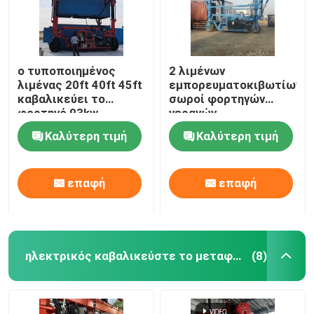
ο τυποποιημένος
2 λιμένων
λιμένας 20ft 40ft 45ft
εμπορευματοκιβωτίων
καβαλικεύει το
σωροί φορτηγών
φορτηγό 93kw
γερανών,
μεταφορέων με τη
τυποποιημένος
Καλύτερη τιμή
Καλύτερη τιμή
μηχανή της Cummins
ανυψωτικός
εξοπλισμός
εμπορευματοκιβωτίων
επαφή
επαφή
Σπίτι
ηλεκτρικός καβαλικεύστε το μεταφορέα
(8)
Προϊόντα
Βίντεο