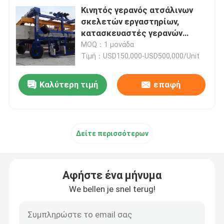
Κινητός γερανός ατσάλινων
σκελετών εργαστηρίων,
κατασκευαστές γερανών
ατσάλινων σκελετών
MOQ：1 μονάδα
εμπορευματοκιβωτίων
Τιμή：USD150,000-USD500,000/Unit
Καλύτερη τιμή
επαφή
Δείτε περισσότερων
Αφήστε ένα μήνυμα
We bellen je snel terug!