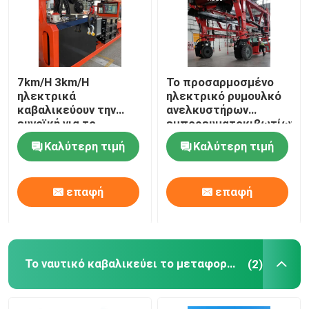
Περίπου εμείς
7km/H 3km/H
Το προσαρμοσμένο
Γύρος εργοστασίων
ηλεκτρικά
ηλεκτρικό ρυμουλκό
καβαλικεύουν την
ανελκυστήρων
ευνοϊκή για το
εμπορευματοκιβωτίων,
Ποιοτικός έλεγχος
περιβάλλον
70T καβαλικεύει το
Καλύτερη τιμή
Καλύτερη τιμή
απαγόρευση του
γερανό μεταφορέων
καπνίσματος γερανών
μας ελάτε σε επαφή με
50T μεταφορέων
επαφή
επαφή
Ειδήσεις
Ζητήστε ένα απόσπασμα
Το ναυτικό καβαλικεύει το μεταφορέα
(2)
Το εμπορευματοκιβώτιο καβαλικεύει το μεταφορέα