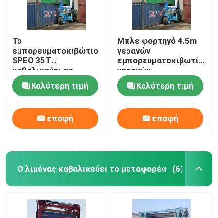
Το
Μπλε φορτηγό 4.5m
εμπορευματοκιβώτιο
γερανών
SPEO 35T
εμπορευματοκιβωτίων
καβαλικεύει το
γερανών
φορτηγό μεταφορέων
εμπορευματοκιβωτίων
Καλύτερη τιμή
Καλύτερη τιμή
με τον αυτόματο
ύψος ανύψωσης
διαστολέα
επαφή
επαφή
Ο λιμένας καβαλικεύει το μεταφορέα
(6)