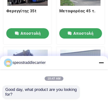
Φερεγγίτης 35t
Μεταφορέας 45 τ.
Περίπου εμείς
Γύρος εργοστασίων
Αποστολή
Αποστολή
ερώτησης
ερώτησης
Ποιοτικός έλεγχος
μας ελάτε σε επαφή με
speostraddlecarrier
Ειδήσεις
10:47 AM
Good day, what product are you looking 
Ζητήστε ένα απόσπασμα
for?
Μεταλλικό φορτηγό
Μεταφορέας 60t
50t
ντίζελ
Το εμπορευματοκιβώτιο καβαλικεύει το μεταφορέα