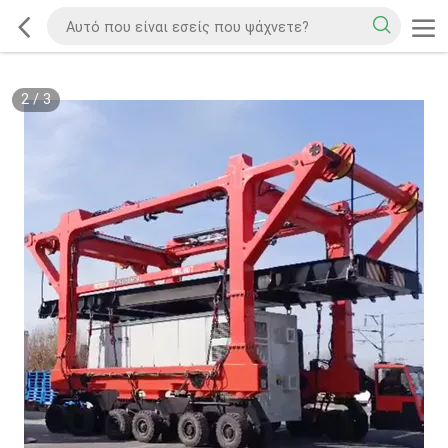
2
/
3