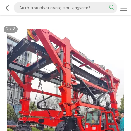
2
/
2