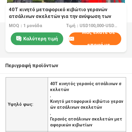
40T κινητό μεταφορικό κιβώτιο γερανών
ατσάλινων σκελετών για την ανύψωση των
μεγάλου μεγέθους προϊόντων
MOQ：1 μονάδα
Τιμή：USD100,000-USD400,000/Unit
Μας ελάτε σε
Καλύτερη τιμή
επαφή με
Περιγραφή προϊόντων
40T κινητός γερανός ατσάλινων σ
κελετών
,
Κινητό μεταφορικό κιβώτιο γεραν
Υψηλό φως:
ών ατσάλινων σκελετών
,
Γερανός ατσάλινων σκελετών μετ
αφορικών κιβωτίων