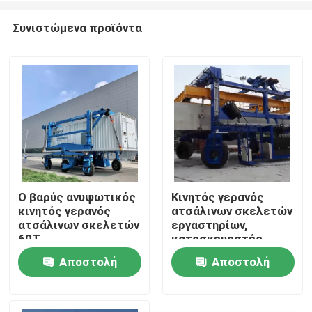
Συνιστώμενα προϊόντα
Ο βαρύς ανυψωτικός
Κινητός γερανός
κινητός γερανός
ατσάλινων σκελετών
Σπίτι
ατσάλινων σκελετών
εργαστηρίων,
60T
κατασκευαστές
προκατασκεύασε το
γερανών ατσάλινων
Αποστολή
Αποστολή
Προϊόντα
σκυρόδεμα
σκελετών
καβαλικεύει το
εμπορευματοκιβωτίων
ερώτησης
ερώτησης
μεταφορέα
Βίντεο