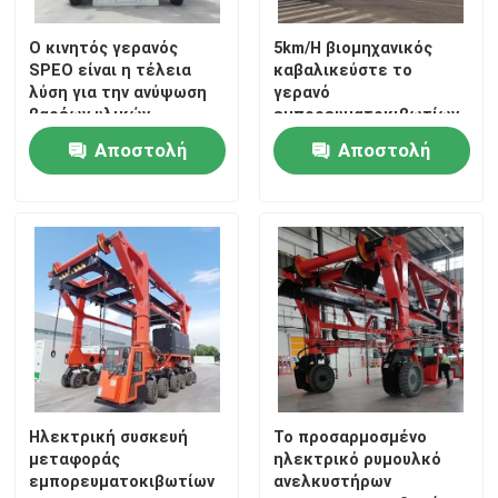
Ο κινητός γερανός
5km/H βιομηχανικός
Περίπου εμείς
SPEO είναι η τέλεια
καβαλικεύστε το
λύση για την ανύψωση
γερανό
βαρέων υλικών
εμπορευματοκιβωτίων
Γύρος εργοστασίων
φορτίου φορτηγών 80T
Αποστολή
Αποστολή
μεταφορέων με τη
δύναμη diesel
ερώτησης
ερώτησης
Ποιοτικός έλεγχος
μας ελάτε σε επαφή με
Ειδήσεις
Ζητήστε ένα απόσπασμα
Ηλεκτρική συσκευή
Το προσαρμοσμένο
μεταφοράς
ηλεκτρικό ρυμουλκό
εμπορευματοκιβωτίων
ανελκυστήρων
Το εμπορευματοκιβώτιο καβαλικεύει το μεταφορέα