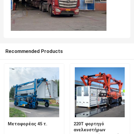
Ο λιμένας καβαλικεύει το μεταφορέα
ηλεκτρικός καβαλικεύστε το μεταφορέα
Recommended Products
Το ναυτικό καβαλικεύει το μεταφορέα
Βιομηχανικός καβαλικεύστε το μεταφορέα
Καβαλικεύστε το γερανό μεταφορέων
Καβαλικεύστε τον ανυψωτή εμπορευματοκιβωτίων
Μεταφορέας 45 τ.
220T φορτηγό
Καβαλικεύστε το φορτηγό μεταφορέων
ανελκυστήρων