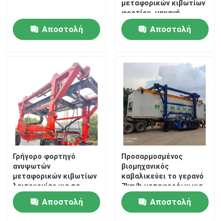
μεταφορικών κιβωτίων
φορτίου, μηχανή
Κινητός γερανός ατσάλινων σκελετών
χειρισμού
Αποστολή
Αποστολή
εμπορευματοκιβωτίων
λιμένων
ερώτησης
ερώτησης
καβαλικεύστε το μεταφορέα
Γρήγορο φορτηγό
Προσαρμοσμένος
ανυψωτών
βιομηχανικός
μεταφορικών κιβωτίων
καβαλικεύει το γερανό
λειτουργίας για τα
7km/h μεταφορέων για
εργοστάσια/τις
τα χαμηλά εργοστάσια
Αποστολή
Αποστολή
αποθήκες
πορτών
εμπορευμάτων