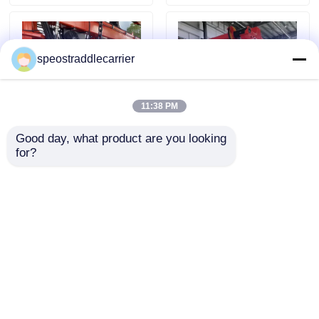
ερώτησης
ερώτησης
speostraddlecarrier
11:38 PM
Good day, what product are you looking 
for?
7km/H 3km/H ηλεκτρικά
Το προσαρμοσμένο
καβαλικεύουν την
ηλεκτρικό ρυμουλκό
ευνοϊκή για το
ανελκυστήρων
περιβάλλον
εμπορευματοκιβωτίων,
απαγόρευση του
70T καβαλικεύει το
Αποστολή
Αποστολή
καπνίσματος γερανών
γερανό μεταφορέων
50T μεταφορέων
ερώτησης
ερώτησης
Αρχική Σελίδα
Περίπου εμείς
επαφή
Desktop Site
Sitemap
Πολιτική μυστικότητας