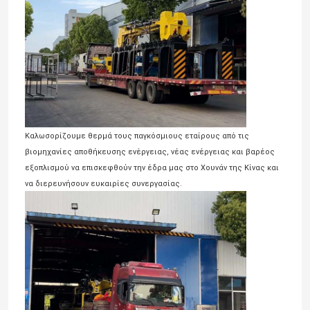
Περίπου εμείς
Γύρος εργοστασίων
Ποιοτικός έλεγχος
Καλωσορίζουμε θερμά τους παγκόσμιους εταίρους από τις
βιομηχανίες αποθήκευσης ενέργειας, νέας ενέργειας και βαρέος
εξοπλισμού να επισκεφθούν την έδρα μας στο Χουνάν της Κίνας και
μας ελάτε σε επαφή με
να διερευνήσουν ευκαιρίες συνεργασίας.
Ειδήσεις
Ζητήστε ένα απόσπασμα
Το εμπορευματοκιβώτιο καβαλικεύει το μεταφορέα